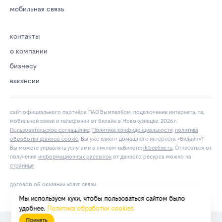
мобильная связь
контакты
о компании
бизнесу
вакансии
сайт официального партнёра ПАО ВымпелКом. подключение интернета, тв,
мобильной связи и телефонии от билайн в Новокузнецке. 2026 г.
Пользовательское соглашение
.
Политика конфиденциальности
.
политика
обработки файлов cookie
. Вы уже клиент домашнего интернета «билайн»?
Вы можете управлять услугами в личнoм кaбинeтe:
lk.bееlinе.ru
. Отписаться от
получения
информационных рассылок
от данного ресурса можно на
странице
договор об оказании услуг связи
Мы используем куки, чтобы пользоваться сайтом было
удобнее.
Политика обработки cookies
Принять