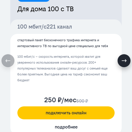
в
билайн
Для дома 100 с ТВ
Новокузнецк
в
2025
Новокузнецк
100 мбит/с
221 канал
2026
стартовый пакет бесконечного трафика интернета и
интерактивного ТВ по выгодной цене специально для тебя
100 мбит/с – скорость интернета, которой хватит для
уверенного использования онлайн-ресурсов. 200+
популярных телеканалов сделают ваш досуг с семьей еще
более приятным. Выгодная цена на тариф сэкономит ваш
бюджет
250 ₽/мес
500 ₽
подключить онлайн
подробнее