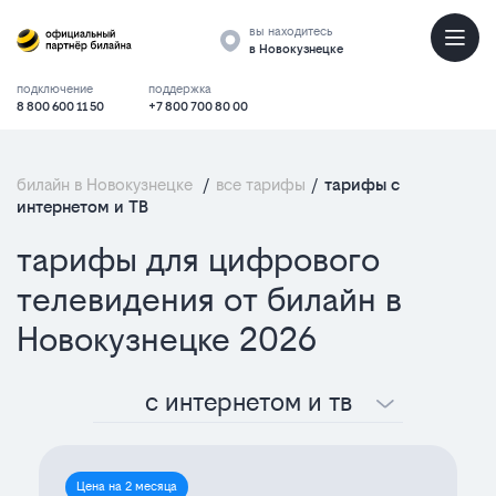
вы находитесь
в Новокузнецке
подключение
поддержка
8 800 600 11 50
+7 800 700 80 00
билайн в Новокузнецке
/
все тарифы
/
тарифы с
интернетом и ТВ
тарифы
Все
тарифы для цифрового
для
тарифы
телевидения от билайн в
цифрового
«Интернет
Новокузнецке 2026
телевидения
+
с интернетом и тв
от
ТВ»
билайн
от
Цена на 2 месяца