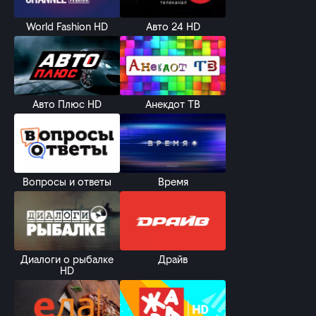
World Fashion HD
Авто 24 HD
Авто Плюс HD
Анекдот ТВ
Вопросы и ответы
Время
Диалоги о рыбалке
Драйв
HD