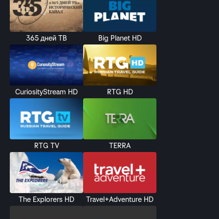
365 дней ТВ
Big Planet HD
CuriosityStream HD
RTG HD
RTG TV
TERRA
The Explorers HD
Travel+Adventure HD