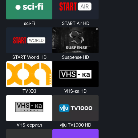
sci-Fi
START Air HD
START World HD
Suspense HD
TV XXI
VHS-ка HD
VHS-сериал
viju TV1000 HD