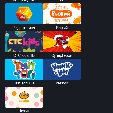
Радость моя
Рыжий
СТС Kids HD
СуперГерои
Тип-Топ HD
Уникум
Чижик