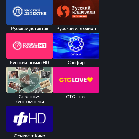
Русский детектив
Русский иллюзион
Русский роман HD
Сапфир
Советская
СТС Love
Киноклассика
Феникс + Кино