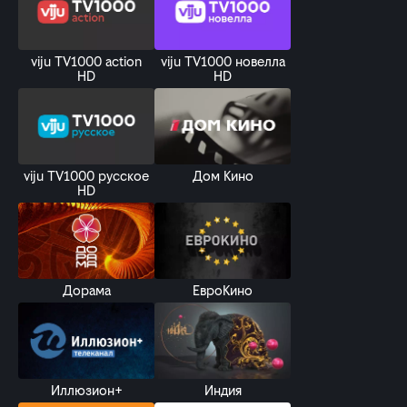
viju TV1000 action
viju TV1000 новелла
HD
HD
viju TV1000 русское
Дом Кино
HD
Дорама
ЕвроКино
Иллюзион+
Индия