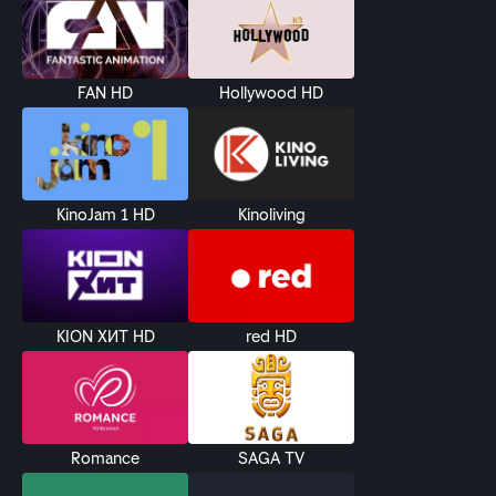
FAN HD
Hollywood HD
KinoJam 1 HD
Kinoliving
KION ХИТ HD
red HD
Romance
SAGA TV