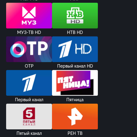
МУЗ-ТВ HD
НТВ HD
ОТР
Первый канал HD
Первый канал
Пятница
Пятый канал
РЕН ТВ