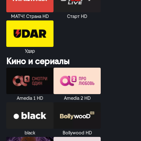
МАТЧ! Страна HD
Старт HD
Удар
Кино и сериалы
Amedia 1 HD
Amedia 2 HD
black
Bollywood HD