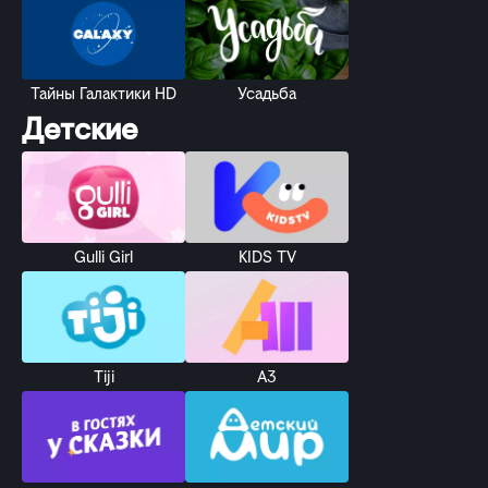
Тайны Галактики HD
Усадьба
Детские
Gulli Girl
KIDS TV
Tiji
А3