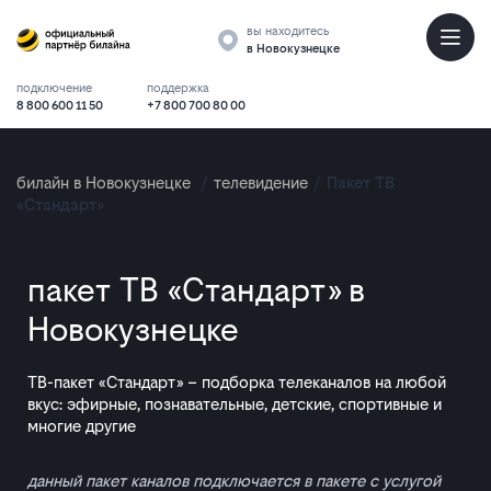
вы находитесь
в Новокузнецке
подключение
поддержка
8 800 600 11 50
+7 800 700 80 00
билайн в Новокузнецке
/
телевидение
/
Пакет ТВ
«Стандарт»
пакет ТВ «Стандарт» в
Новокузнецке
ТВ-пакет «Стандарт» – подборка телеканалов на любой
вкус: эфирные, познавательные, детские, спортивные и
многие другие
данный пакет каналов подключается в пакете с услугой