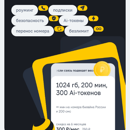
роуминг
подписки
безопасность
Ai-токены
перенос номера
безлимит