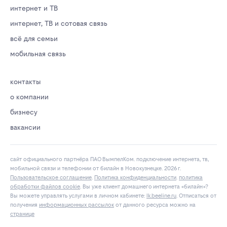
интернет и ТВ
интернет, ТВ и сотовая связь
всё для семьи
мобильная связь
контакты
о компании
бизнесу
вакансии
сайт официального партнёра ПАО ВымпелКом. подключение интернета, тв,
мобильной связи и телефонии от билайн в Новокузнецке. 2026 г.
Пользовательское соглашение
.
Политика конфиденциальности
.
политика
обработки файлов cookie
. Вы уже клиент домашнего интернета «билайн»?
Вы можете управлять услугами в личнoм кaбинeтe:
lk.bееlinе.ru
. Отписаться от
получения
информационных рассылок
от данного ресурса можно на
странице