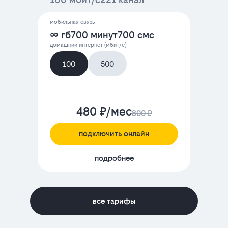
мобильная связь
∞ гб
700 минут
700 смс
домашний интернет (мбит/с)
100
500
480 ₽/мес
800 ₽
подключить онлайн
подробнее
все тарифы