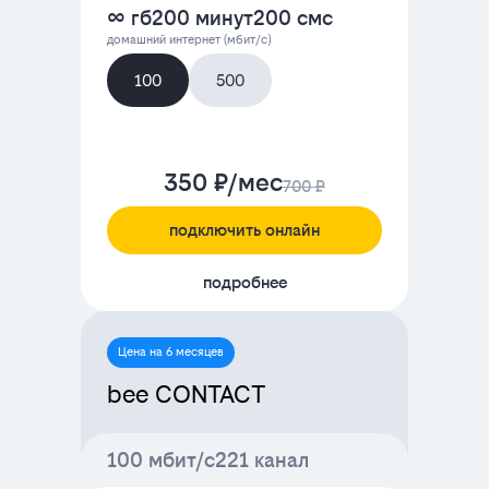
∞ гб
200 минут
200 смс
домашний интернет (мбит/с)
100
500
350 ₽/мес
700 ₽
подключить онлайн
подробнее
Цена на 6 месяцев
bee CONTACT
100 мбит/с
221 канал