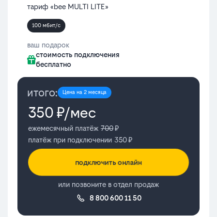
тариф «bee MULTI LITE»
100 мбит/с
ваш подарок
стоимость подключения
бесплатно
итого:
Цена на 2 месяца
350
₽/мес
ежемесячный платёж
700
₽
платёж при подключении
350
₽
подключить онлайн
или позвоните в отдел продаж
8 800 600 11 50