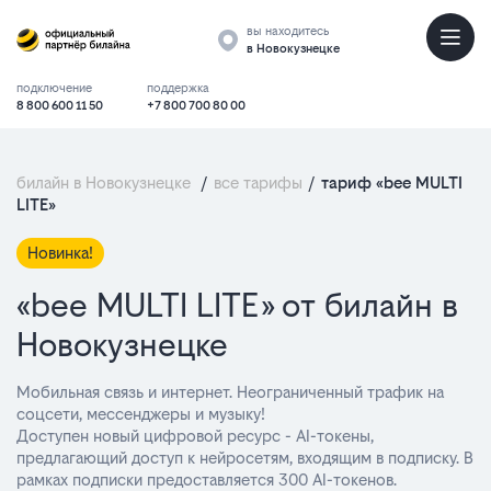
вы находитесь
в Новокузнецке
подключение
поддержка
8 800 600 11 50
+7 800 700 80 00
билайн в Новокузнецке
/
все тарифы
/
тариф «bee MULTI
LITE»
Новинка!
«bee MULTI LITE» от билайн в
Новокузнецке
Мобильная связь и интернет. Неограниченный трафик на
соцсети, мессенджеры и музыку!
Доступен новый цифровой ресурс - AI-токены,
предлагающий доступ к нейросетям, входящим в подписку. В
рамках подписки предоставляется 300 AI-токенов.