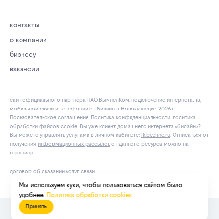
контакты
о компании
бизнесу
вакансии
сайт официального партнёра ПАО ВымпелКом. подключение интернета, тв,
мобильной связи и телефонии от билайн в Новокузнецке. 2026 г.
Пользовательское соглашение
.
Политика конфиденциальности
.
политика
обработки файлов cookie
. Вы уже клиент домашнего интернета «билайн»?
Вы можете управлять услугами в личнoм кaбинeтe:
lk.bееlinе.ru
. Отписаться от
получения
информационных рассылок
от данного ресурса можно на
странице
договор об оказании услуг связи
Мы используем куки, чтобы пользоваться сайтом было
удобнее.
Политика обработки cookies
Принять